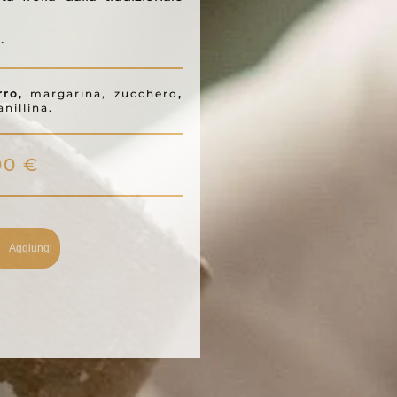
.
rro,
margarina, zucchero
,
anillina.
00
€
Aggiungi