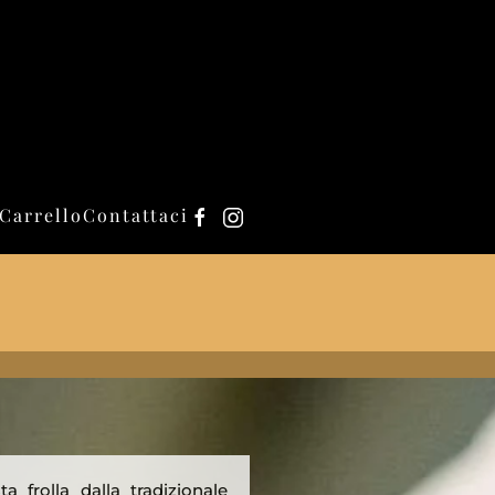
Carrello
Contattaci
 frolla dalla tradizionale