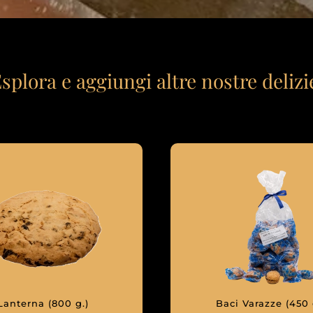
splora e aggiungi altre nostre delizi
Lanterna (800 g.)
Baci Varazze (450 