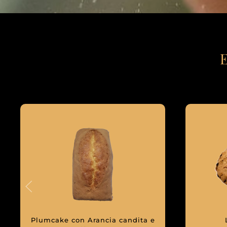
E
Plumcake con Arancia candita e