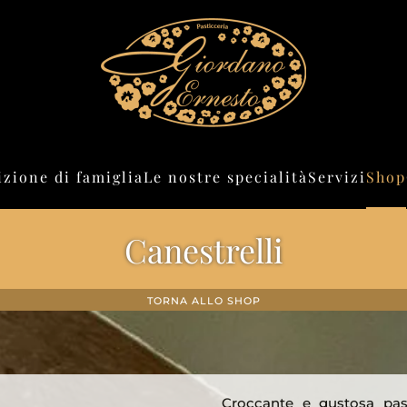
izione di famiglia
Le nostre specialità
Servizi
Shop
Canestrelli
TORNA ALLO SHOP
Croccante e gustosa pasta